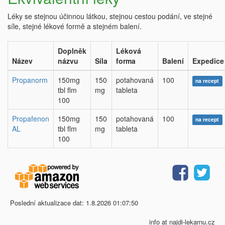
Léky se stejnou účinnou látkou, stejnou cestou podání, ve stejné
síle, stejné lékové formě a stejném balení.
Doplněk
Léková
Název
názvu
Síla
forma
Balení
Expedice
Propanorm
150mg
150
potahovaná
100
na recept
tbl flm
mg
tableta
100
Propafenon
150mg
150
potahovaná
100
na recept
AL
tbl flm
mg
tableta
100
Poslední aktualizace dat: 1.8.2026 01:07:50
info at najdi-lekarnu.cz