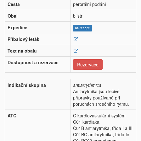
Cesta
perorální podání
Obal
blistr
Expedice
na recept
Příbalový leták
Text na obalu
Dostupnost a rezervace
Rezervace
Indikační skupina
antiarrythmica
Antiarytmika jsou léčivé
přípravky používané při
poruchách srdečního rytmu.
ATC
C kardiovaskulární systém
C01 kardiaka
C01B antiarytmika, třída I a III
C01BC antiarytmika, třída Ic
C01BC03 propafenon