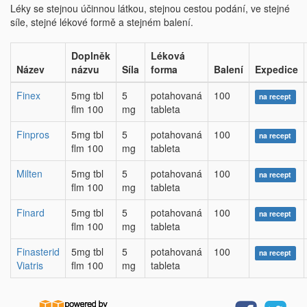
Léky se stejnou účinnou látkou, stejnou cestou podání, ve stejné
síle, stejné lékové formě a stejném balení.
Doplněk
Léková
Název
názvu
Síla
forma
Balení
Expedice
Finex
5mg tbl
5
potahovaná
100
na recept
flm 100
mg
tableta
Finpros
5mg tbl
5
potahovaná
100
na recept
flm 100
mg
tableta
Milten
5mg tbl
5
potahovaná
100
na recept
flm 100
mg
tableta
Finard
5mg tbl
5
potahovaná
100
na recept
flm 100
mg
tableta
Finasterid
5mg tbl
5
potahovaná
100
na recept
Viatris
flm 100
mg
tableta