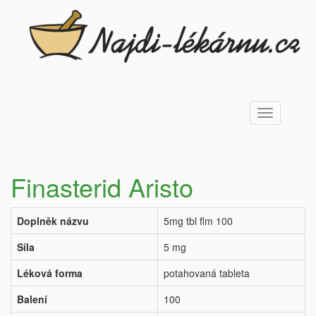
Toggle
navigation
Finasterid Aristo
Doplněk názvu
5mg tbl flm 100
Síla
5 mg
Léková forma
potahovaná tableta
Balení
100