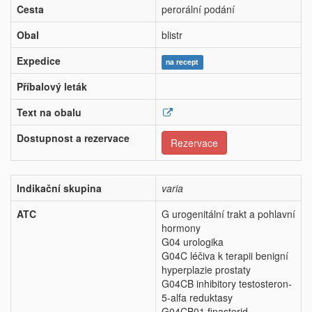
Cesta
perorální podání
Obal
blistr
Expedice
na recept
Příbalový leták
Text na obalu
Dostupnost a rezervace
Rezervace
Indikační skupina
varia
ATC
G urogenitální trakt a pohlavní
hormony
G04 urologika
G04C léčiva k terapii benigní
hyperplazie prostaty
G04CB inhibitory testosteron-
5-alfa reduktasy
G04CB01 finasterid