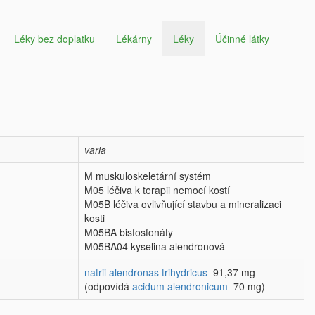
Léky bez doplatku
Lékárny
Léky
Účinné látky
varia
M muskuloskeletární systém
M05 léčiva k terapii nemocí kostí
M05B léčiva ovlivňující stavbu a mineralizaci
kosti
M05BA bisfosfonáty
M05BA04 kyselina alendronová
natrii alendronas trihydricus
91,37 mg
(odpovídá
acidum alendronicum
70 mg)