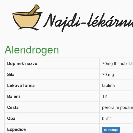
Alendrogen
Doplněk názvu
70mg tbl nob 12
Síla
70 mg
Léková forma
tableta
Balení
12
Cesta
perorální podán
Obal
blistr
Expedice
na recept