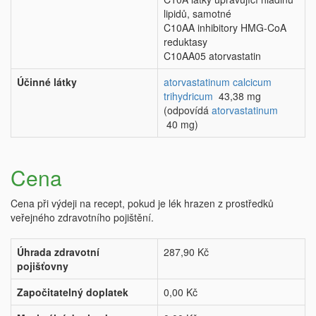
lipidů, samotné
C10AA inhibitory HMG-CoA
reduktasy
C10AA05 atorvastatin
Účinné látky
atorvastatinum calcicum
trihydricum
43,38 mg
(odpovídá
atorvastatinum
40 mg)
Cena
Cena při výdeji na recept, pokud je lék hrazen z prostředků
veřejného zdravotního pojištění.
Úhrada zdravotní
287,90 Kč
pojišťovny
Započitatelný doplatek
0,00 Kč