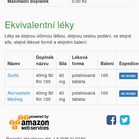
Maximální doplatek
0,00 Kč
Ekvivalentní léky
Léky se stejnou účinnou látkou, stejnou cestou podání, ve stejné
síle, stejné lékové formě a stejném balení.
Doplněk
Léková
Název
názvu
Síla
forma
Balení
Expedice
Sortis
40mg tbl
40
potahovaná
100
na recept
flm 100
mg
tableta
Atorvastatin
40mg tbl
40
potahovaná
100
na recept
Medreg
flm 100
mg
tableta
Poslední aktualizace dat: 1.8.2026 01:07:50