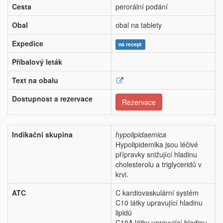
Cesta
perorální podání
Obal
obal na tablety
Expedice
na recept
Příbalový leták
Text na obalu
Dostupnost a rezervace
Rezervace
Indikační skupina
hypolipidaemica
Hypolipidemika jsou léčivé
přípravky snižující hladinu
cholesterolu a triglyceridů v
krvi.
ATC
C kardiovaskulární systém
C10 látky upravující hladinu
lipidů
C10A látky upravující hladinu