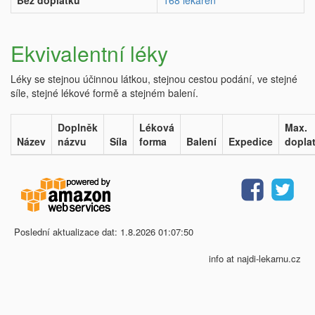
Bez doplatku
168 lékáren
Ekvivalentní léky
Léky se stejnou účinnou látkou, stejnou cestou podání, ve stejné
síle, stejné lékové formě a stejném balení.
Doplněk
Léková
Max.
Název
názvu
Síla
forma
Balení
Expedice
dopla
Poslední aktualizace dat: 1.8.2026 01:07:50
info at najdi-lekarnu.cz