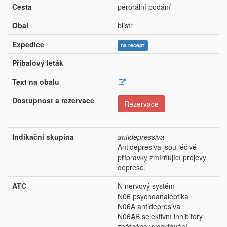
Cesta
perorální podání
Obal
blistr
Expedice
na recept
Příbalový leták
Text na obalu
Dostupnost a rezervace
Rezervace
Indikační skupina
antidepressiva
Antidepresiva jsou léčivé
přípravky zmírňující projevy
deprese.
ATC
N nervový systém
N06 psychoanaleptika
N06A antidepresiva
N06AB selektivní inhibitory
zpětného vychytávání