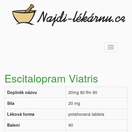
Toggle
navigation
Escitalopram Viatris
Doplněk názvu
20mg tbl flm 90
Síla
20 mg
Léková forma
potahovaná tableta
Balení
90