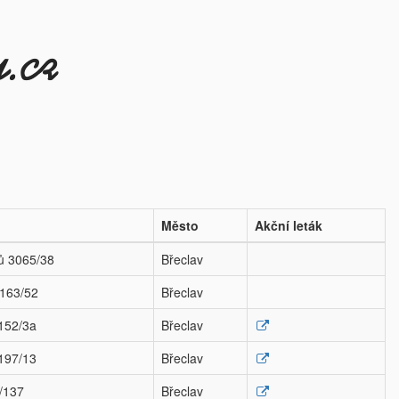
Město
Akční leták
ků 3065/38
Břeclav
3163/52
Břeclav
3152/3a
Břeclav
3197/13
Břeclav
/137
Břeclav