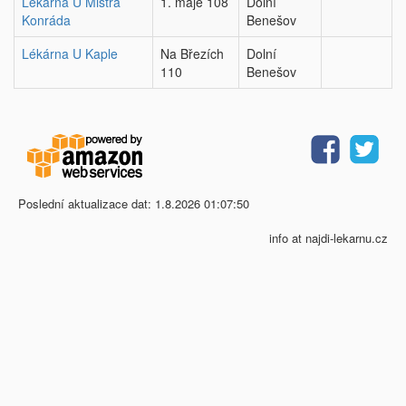
Lékárna U Mistra
1. máje 108
Dolní
Konráda
Benešov
Lékárna U Kaple
Na Březích
Dolní
110
Benešov
Poslední aktualizace dat: 1.8.2026 01:07:50
info at najdi-lekarnu.cz