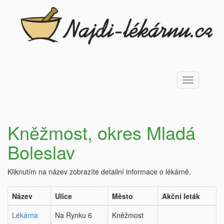
Toggle
navigation
Kněžmost, okres Mladá
Boleslav
Kliknutím na název zobrazíte detailní informace o lékárně.
Název
Ulice
Město
Akční leták
Lékárna
Na Rynku 6
Kněžmost