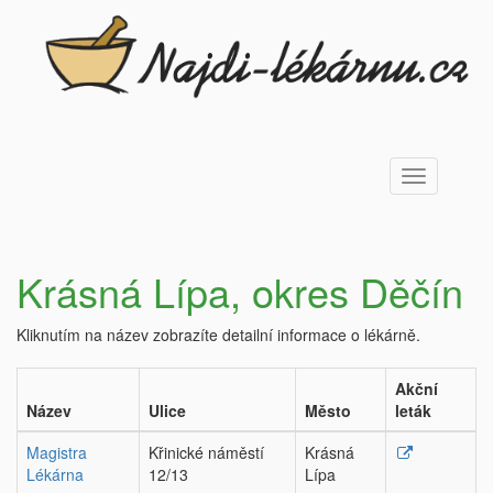
Toggle
navigation
Krásná Lípa, okres Děčín
Kliknutím na název zobrazíte detailní informace o lékárně.
Akční
Název
Ulice
Město
leták
Magistra
Křinické náměstí
Krásná
Lékárna
12/13
Lípa