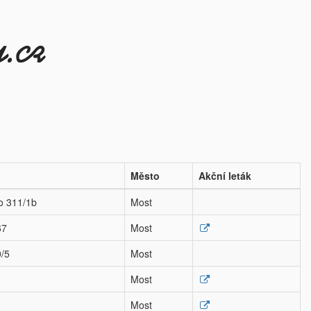
Město
Akční leták
o 311/1b
Most
67
Most
0/5
Most
Most
Most