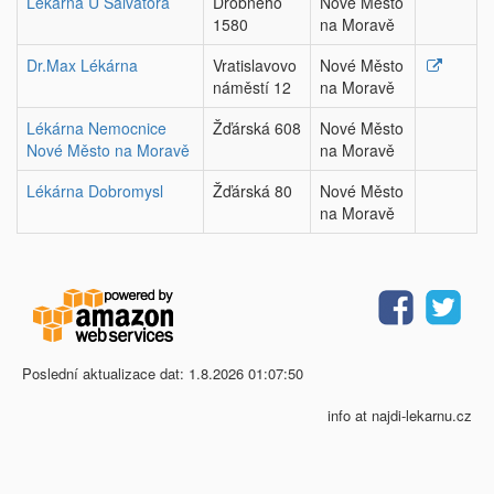
Lékárna U Salvátora
Drobného
Nové Město
1580
na Moravě
Dr.Max Lékárna
Vratislavovo
Nové Město
náměstí 12
na Moravě
Lékárna Nemocnice
Žďárská 608
Nové Město
Nové Město na Moravě
na Moravě
Lékárna Dobromysl
Žďárská 80
Nové Město
na Moravě
Poslední aktualizace dat: 1.8.2026 01:07:50
info at najdi-lekarnu.cz