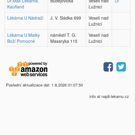
Dr.Max Lékárna,
Budějovická
Veselí nad
Kaufland
Lužnicí
Lékárna U Nádraží
J. V. Sládka 699
Veselí nad
Lužnicí
Lékárna U Matky
náměstí T. G.
Veselí nad
Boží Pomocné
Masaryka 115
Lužnicí
Poslední aktualizace dat: 1.8.2026 01:07:50
info at najdi-lekarnu.cz