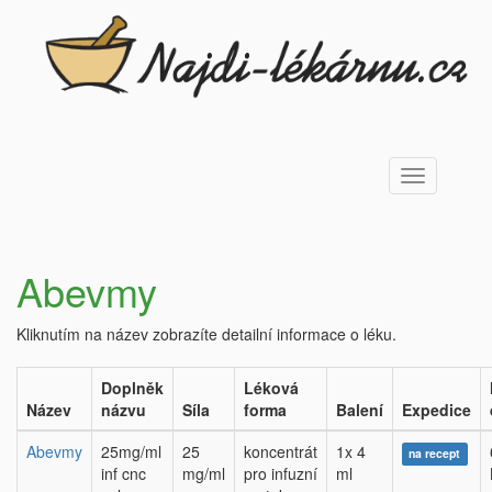
Toggle
navigation
Abevmy
Kliknutím na název zobrazíte detailní informace o léku.
Doplněk
Léková
Název
názvu
Síla
forma
Balení
Expedice
Abevmy
25mg/ml
25
koncentrát
1x 4
na recept
inf cnc
mg/ml
pro infuzní
ml