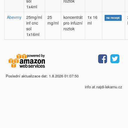
sol
roztok
1x4ml
Abevmy
25mg/ml
25
koncentrát
1x 16
na recept
inf cnc
mg/ml
pro infuzní
ml
sol
roztok
1x16ml
Poslední aktualizace dat: 1.8.2026 01:07:50
info at najdi-lekarnu.cz