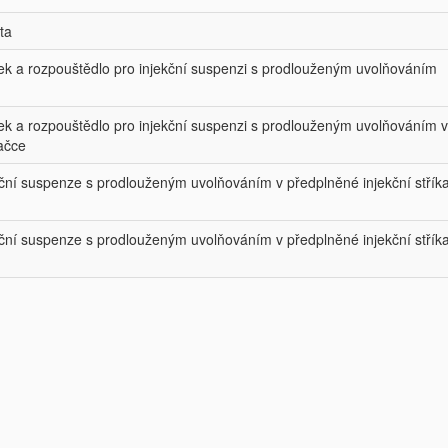
ta
ek a rozpouštědlo pro injekční suspenzi s prodlouženým uvolňováním
ek a rozpouštědlo pro injekční suspenzi s prodlouženým uvolňováním v
kačce
kční suspenze s prodlouženým uvolňováním v předplněné injekční střík
kční suspenze s prodlouženým uvolňováním v předplněné injekční střík