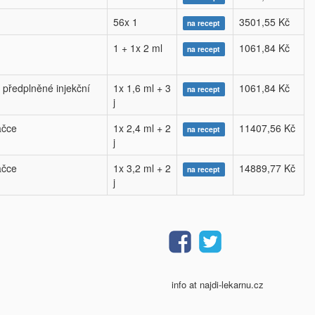
56x 1
3501,55 Kč
na recept
1 + 1x 2 ml
1061,84 Kč
na recept
 předplněné injekční
1x 1,6 ml + 3
1061,84 Kč
na recept
j
ačce
1x 2,4 ml + 2
11407,56 Kč
na recept
j
ačce
1x 3,2 ml + 2
14889,77 Kč
na recept
j
info at najdi-lekarnu.cz