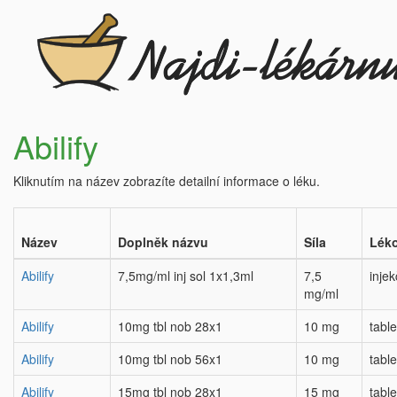
Abilify
Kliknutím na název zobrazíte detailní informace o léku.
Název
Doplněk názvu
Síla
Léko
Abilify
7,5mg/ml inj sol 1x1,3ml
7,5
injek
mg/ml
Abilify
10mg tbl nob 28x1
10 mg
table
Abilify
10mg tbl nob 56x1
10 mg
table
Abilify
15mg tbl nob 28x1
15 mg
table