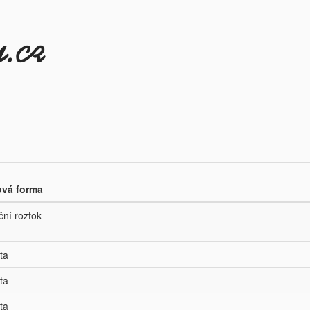
vá forma
ční roztok
ta
ta
ta