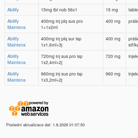
Abilify
15mg tbl nob 56x1
15 mg
table
Abilify
400mg inj plq sus pro
400 mg
práš
Maintena
1+1x2ml
Abilify
400mg inj plq sur isp
400 mg
práš
Maintena
1x1,6ml+3j
stří
Abilify
720mg inj sus pro isp
720 mg
inje
Maintena
1x2,4ml+2j
Abilify
960mg inj sus pro isp
960 mg
inje
Maintena
1x3,2ml+2j
Poslední aktualizace dat: 1.8.2026 01:07:50