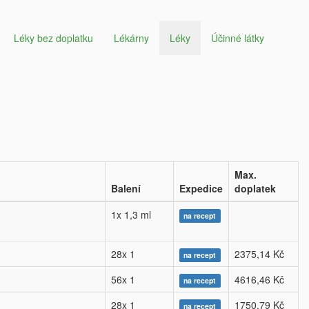
Léky bez doplatku
Lékárny
Léky
Účinné látky
Max.
Balení
Expedice
doplatek
1x 1,3 ml
na recept
28x 1
2375,14 Kč
na recept
56x 1
4616,46 Kč
na recept
28x 1
1750,79 Kč
na recept