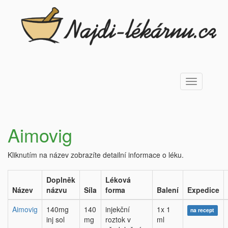
Toggle
navigation
Aimovig
Kliknutím na název zobrazíte detailní informace o léku.
Doplněk
Léková
Název
názvu
Síla
forma
Balení
Expedice
Aimovig
140mg
140
injekční
1x 1
na recept
inj sol
mg
roztok v
ml