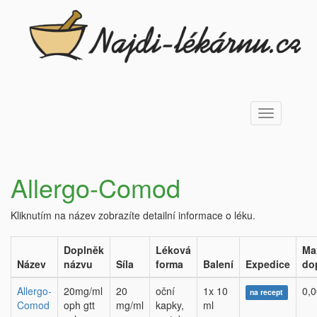
Toggle
navigation
Allergo-Comod
Kliknutím na název zobrazíte detailní informace o léku.
Doplněk
Léková
Ma
Název
názvu
Síla
forma
Balení
Expedice
do
Allergo-
20mg/ml
20
oční
1x 10
0,0
na recept
Comod
oph gtt
mg/ml
kapky,
ml