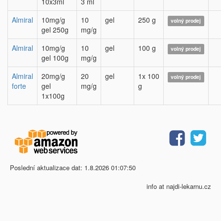
10x3ml
3 ml
Almiral
10mg/g
10
gel
250 g
volný prodej
gel 250g
mg/g
Almiral
10mg/g
10
gel
100 g
volný prodej
gel 100g
mg/g
Almiral
20mg/g
20
gel
1x 100
volný prodej
forte
gel
mg/g
g
1x100g
Poslední aktualizace dat: 1.8.2026 01:07:50
info at najdi-lekarnu.cz