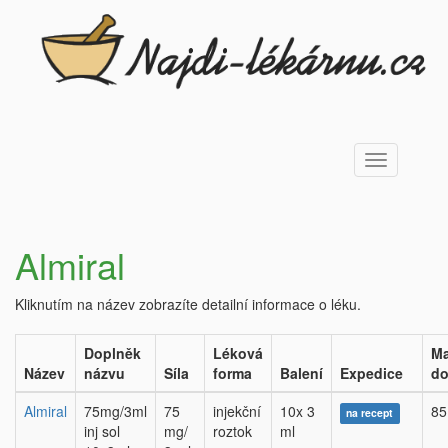
Toggle
navigation
Almiral
Kliknutím na název zobrazíte detailní informace o léku.
Doplněk
Léková
Ma
Název
názvu
Síla
forma
Balení
Expedice
do
Almiral
75mg/3ml
75
injekční
10x 3
85
na recept
inj sol
mg/
roztok
ml