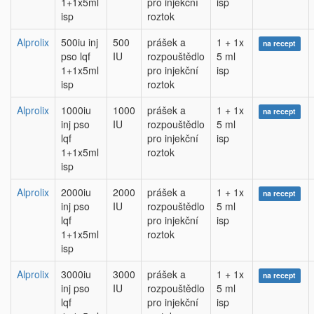
1+1x5ml
pro injekční
isp
isp
roztok
Alprolix
500iu inj
500
prášek a
1 + 1x
na recept
pso lqf
IU
rozpouštědlo
5 ml
1+1x5ml
pro injekční
isp
isp
roztok
Alprolix
1000iu
1000
prášek a
1 + 1x
na recept
inj pso
IU
rozpouštědlo
5 ml
lqf
pro injekční
isp
1+1x5ml
roztok
isp
Alprolix
2000iu
2000
prášek a
1 + 1x
na recept
inj pso
IU
rozpouštědlo
5 ml
lqf
pro injekční
isp
1+1x5ml
roztok
isp
Alprolix
3000iu
3000
prášek a
1 + 1x
na recept
inj pso
IU
rozpouštědlo
5 ml
lqf
pro injekční
isp