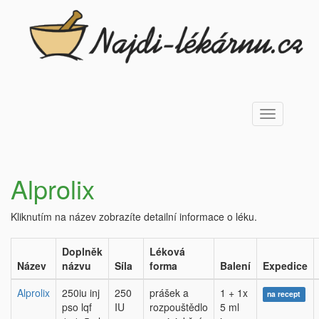
Toggle
navigation
Alprolix
Kliknutím na název zobrazíte detailní informace o léku.
Doplněk
Léková
Název
názvu
Síla
forma
Balení
Expedice
Alprolix
250iu inj
250
prášek a
1 + 1x
na recept
pso lqf
IU
rozpouštědlo
5 ml