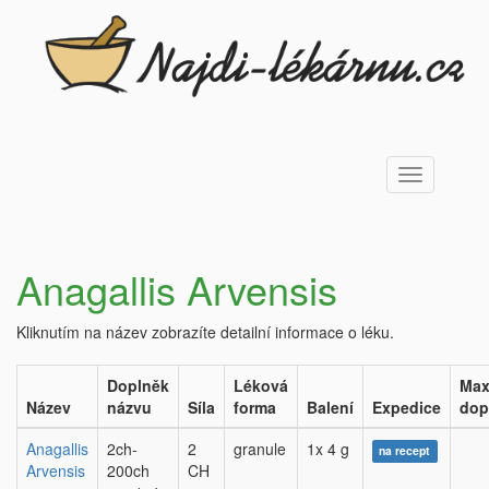
Toggle
navigation
Anagallis Arvensis
Kliknutím na název zobrazíte detailní informace o léku.
Doplněk
Léková
Max
Název
názvu
Síla
forma
Balení
Expedice
dop
Anagallis
2ch-
2
granule
1x 4 g
na recept
Arvensis
200ch
CH