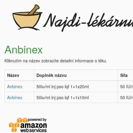
Anbinex
Kliknutím na název zobrazíte detailní informace o léku.
Název
Doplněk názvu
Síla
Anbinex
50iu/ml inj pso lqf 1+1x20ml
50 IU/
Anbinex
50iu/ml inj pso lqf 1+1x10ml
50 IU/