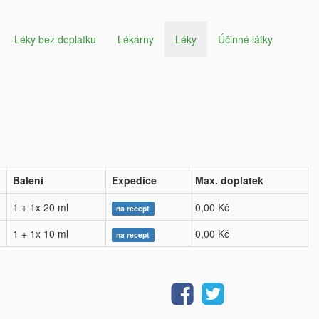
Léky bez doplatku
Lékárny
Léky
Účinné látky
Balení
Expedice
Max. doplatek
1 + 1x 20 ml
0,00 Kč
na recept
1 + 1x 10 ml
0,00 Kč
na recept