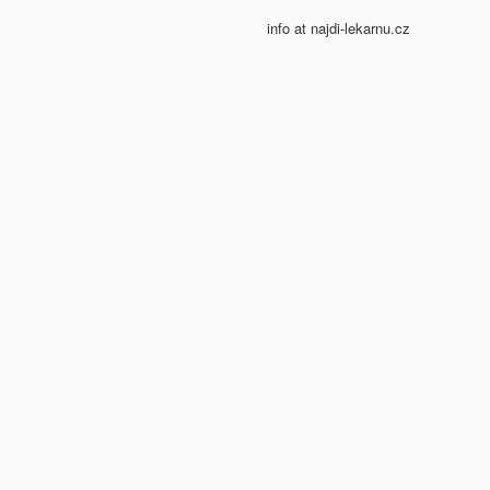
info at najdi-lekarnu.cz