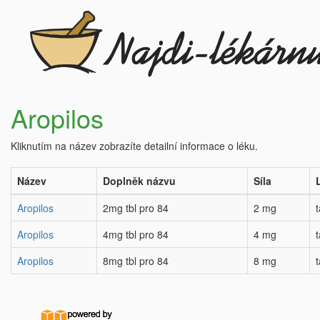
Aropilos
Kliknutím na název zobrazíte detailní informace o léku.
Název
Doplněk názvu
Síla
Aropilos
2mg tbl pro 84
2 mg
Aropilos
4mg tbl pro 84
4 mg
Aropilos
8mg tbl pro 84
8 mg