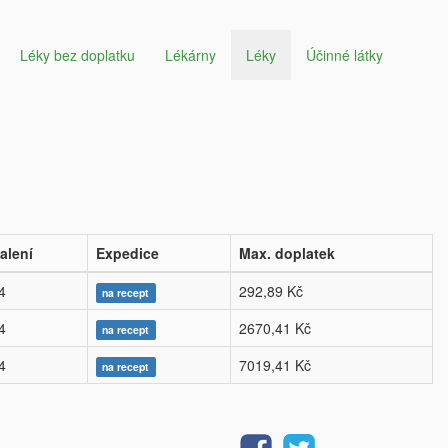
Léky bez doplatku
Lékárny
Léky
Účinné látky
alení
Expedice
Max. doplatek
4
292,89 Kč
na recept
4
2670,41 Kč
na recept
4
7019,41 Kč
na recept