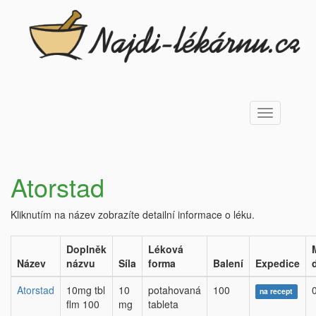
Toggle
navigation
Atorstad
Kliknutím na název zobrazíte detailní informace o léku.
Doplněk
Léková
Název
názvu
Síla
forma
Balení
Expedice
Atorstad
10mg tbl
10
potahovaná
100
na recept
flm 100
mg
tableta