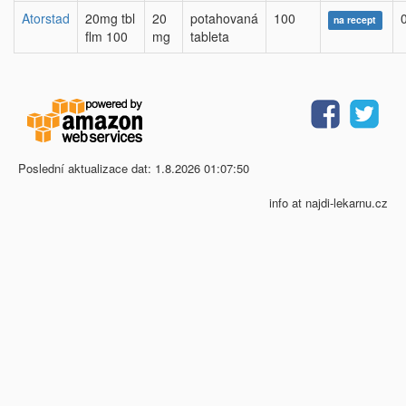
Atorstad
20mg tbl
20
potahovaná
100
na recept
flm 100
mg
tableta
Poslední aktualizace dat: 1.8.2026 01:07:50
info at najdi-lekarnu.cz