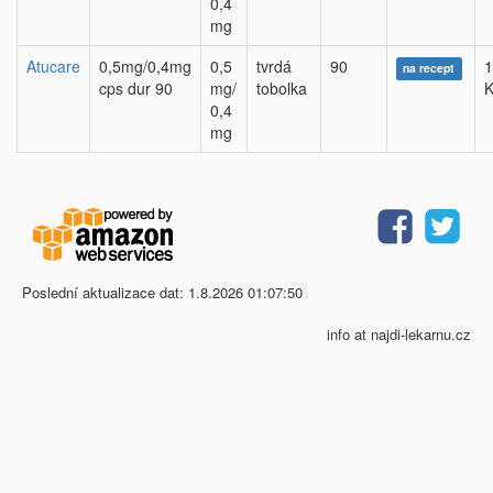
0,4
mg
Atucare
0,5mg/0,4mg
0,5
tvrdá
90
1
na recept
cps dur 90
mg/
tobolka
K
0,4
mg
Poslední aktualizace dat: 1.8.2026 01:07:50
info at najdi-lekarnu.cz