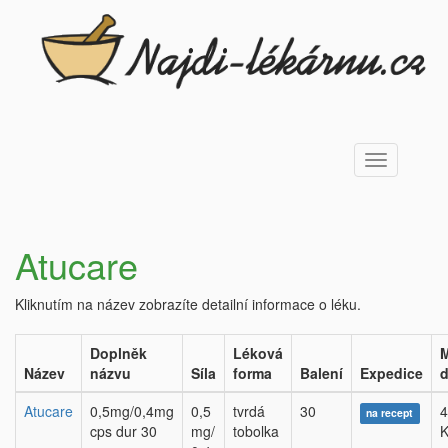
Toggle
navigation
Atucare
Kliknutím na název zobrazíte detailní informace o léku.
Doplněk
Léková
M
Název
názvu
Síla
forma
Balení
Expedice
d
Atucare
0,5mg/0,4mg
0,5
tvrdá
30
4
na recept
cps dur 30
mg/
tobolka
K