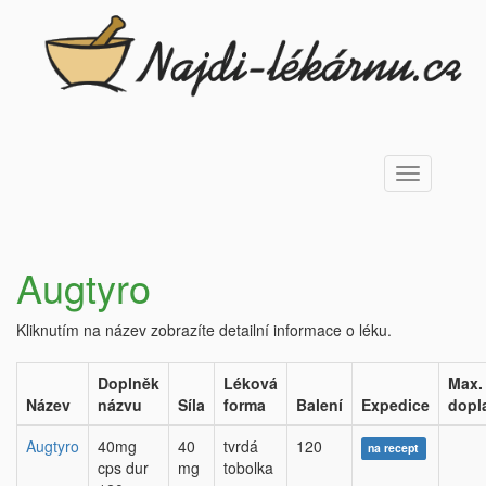
Toggle
navigation
Augtyro
Kliknutím na název zobrazíte detailní informace o léku.
Doplněk
Léková
Max.
Název
názvu
Síla
forma
Balení
Expedice
dopl
Augtyro
40mg
40
tvrdá
120
na recept
cps dur
mg
tobolka