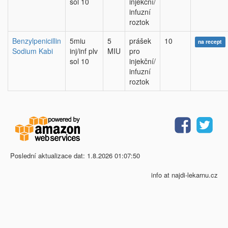
sol 10
injekční/
infuzní
roztok
Benzylpenicillin
5miu
5
prášek
10
na recept
Sodium Kabi
inj/inf plv
MIU
pro
sol 10
injekční/
infuzní
roztok
Poslední aktualizace dat: 1.8.2026 01:07:50
info at najdi-lekarnu.cz