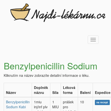
Toggle
navigation
Benzylpenicillin Sodium
Kliknutím na název zobrazíte detailní informace o léku.
Doplněk
Léková
Název
názvu
Síla
forma
Balení
Expedice
Benzylpenicillin
1miu
1
prášek
10
na recept
Sodium Kabi
inj/inf plv
MIU
pro