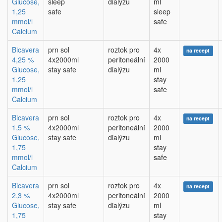
Glucose,
sleep
dialýzu
ml
1,25
safe
sleep
mmol/l
safe
Calcium
Bicavera
prn sol
roztok pro
4x
na recept
4,25 %
4x2000ml
peritoneální
2000
Glucose,
stay safe
dialýzu
ml
1,25
stay
mmol/l
safe
Calcium
Bicavera
prn sol
roztok pro
4x
na recept
1,5 %
4x2000ml
peritoneální
2000
Glucose,
stay safe
dialýzu
ml
1,75
stay
mmol/l
safe
Calcium
Bicavera
prn sol
roztok pro
4x
na recept
2,3 %
4x2000ml
peritoneální
2000
Glucose,
stay safe
dialýzu
ml
1,75
stay