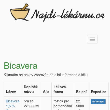
Toggle
navigation
Bicavera
Kliknutím na název zobrazíte detailní informace o léku.
Doplněk
Léková
Název
názvu
Síla
forma
Balení
Expedice
Bicavera
prn sol
roztok pro
2x
na recept
1,5 %
2x5000ml
peritoneální
5000