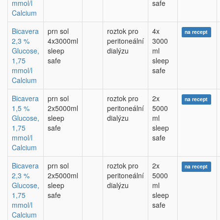
mmol/l
safe
Calcium
Bicavera
prn sol
roztok pro
4x
na recept
2,3 %
4x3000ml
peritoneální
3000
Glucose,
sleep
dialýzu
ml
1,75
safe
sleep
mmol/l
safe
Calcium
Bicavera
prn sol
roztok pro
2x
na recept
1,5 %
2x5000ml
peritoneální
5000
Glucose,
sleep
dialýzu
ml
1,75
safe
sleep
mmol/l
safe
Calcium
Bicavera
prn sol
roztok pro
2x
na recept
2,3 %
2x5000ml
peritoneální
5000
Glucose,
sleep
dialýzu
ml
1,75
safe
sleep
mmol/l
safe
Calcium