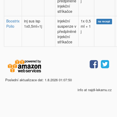
předplněné
j
injekční
stříkačce
Boostrix
inj sus isp
injekční
1x 0,5
na recept
Polio
1x0,5ml+1j
suspenze v
ml + 1
předplněné
j
injekční
stříkačce
Poslední aktualizace dat: 1.8.2026 01:07:50
info at najdi-lekarnu.cz