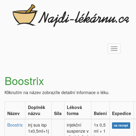
Toggle
navigation
Boostrix
Kliknutím na název zobrazíte detailní informace o léku.
Doplněk
Léková
Název
názvu
Síla
forma
Balení
Expedice
Boostrix
inj sus isp
injekční
1x 0,5
na recept
1x0,5ml+1j
suspenze v
ml + 1