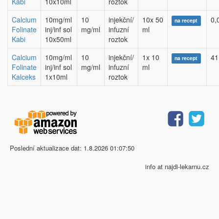
Kabi
10x10ml
roztok
Calcium
10mg/ml
10
injekční/
10x 50
0,
na recept
Folinate
inj/inf sol
mg/ml
infuzní
ml
Kabi
10x50ml
roztok
Calcium
10mg/ml
10
injekční/
1x 10
41
na recept
Folinate
inj/inf sol
mg/ml
infuzní
ml
Kalceks
1x10ml
roztok
Poslední aktualizace dat: 1.8.2026 01:07:50
info at najdi-lekarnu.cz