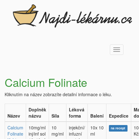
Toggle
navigation
Calcium Folinate
Kliknutím na název zobrazíte detailní informace o léku.
Doplněk
Léková
Ma
Název
názvu
Síla
forma
Balení
Expedice
do
Calcium
10mg/ml
10
injekční/
10x 10
10
na recept
Folinate
inj/inf sol
mg/ml
infuzní
ml
Kč