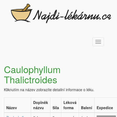
Toggle
navigation
Caulophyllum
Thalictroides
Kliknutím na název zobrazíte detailní informace o léku.
Doplněk
Léková
Název
názvu
Síla
forma
Balení
Expedice