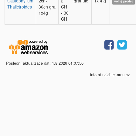
Caulophyllum
2ch-
2
granule
1x 4 g
volný prodej
Thalictroides
30ch gra
CH
1x4g
- 30
CH
Poslední aktualizace dat: 1.8.2026 01:07:50
info at najdi-lekarnu.cz