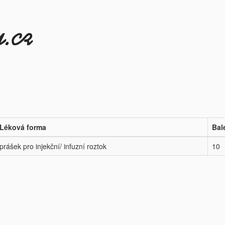
Léková forma
Bal
prášek pro injekční/ infuzní roztok
10