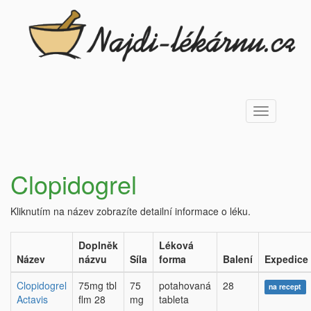
Toggle
navigation
Clopidogrel
Kliknutím na název zobrazíte detailní informace o léku.
Doplněk
Léková
Název
názvu
Síla
forma
Balení
Expedice
Clopidogrel
75mg tbl
75
potahovaná
28
na recept
Actavis
flm 28
mg
tableta