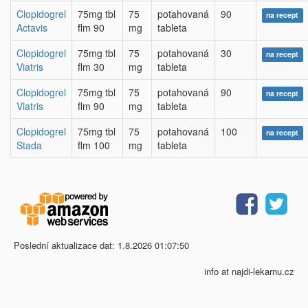
Clopidogrel
75mg tbl
75
potahovaná
90
na recept
Actavis
flm 90
mg
tableta
Clopidogrel
75mg tbl
75
potahovaná
30
na recept
Viatris
flm 30
mg
tableta
Clopidogrel
75mg tbl
75
potahovaná
90
na recept
Viatris
flm 90
mg
tableta
Clopidogrel
75mg tbl
75
potahovaná
100
na recept
Stada
flm 100
mg
tableta
Poslední aktualizace dat: 1.8.2026 01:07:50
info at najdi-lekarnu.cz