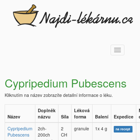
Toggle
navigation
Cypripedium Pubescens
Kliknutím na název zobrazíte detailní informace o léku.
Doplněk
Léková
Název
názvu
Síla
forma
Balení
Expedice
Cypripedium
2ch-
2
granule
1x 4 g
na recept
Pubescens
200ch
CH