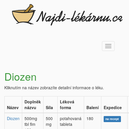
Toggle
navigation
Diozen
Kliknutím na název zobrazíte detailní informace o léku.
Doplněk
Léková
Název
názvu
Síla
forma
Balení
Expedice
Diozen
500mg
500
potahovaná
180
na recept
tbl flm
mg
tableta