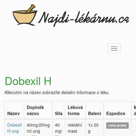
Toggle
navigation
Dobexil H
Kliknutím na název zobrazíte detailní informace o léku.
Doplněk
Léková
Název
názvu
Síla
forma
Balení
Expedice
Dobexil
40mg/20mg
40
rektální
1x 20
volný prodej
H ung
rct ung
mg/
mast
g