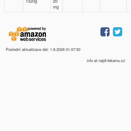
1x20g
20
mg
Poslední aktualizace dat: 1.8.2026 01:07:50
info at najdi-lekarnu.cz