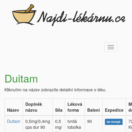
Toggle
navigation
Duitam
Kliknutím na název zobrazíte detailní informace o léku.
Doplněk
Léková
M
Název
názvu
Síla
forma
Balení
Expedice
d
Duitam
0,5mg/0,4mg
0,5
tvrdá
90
7
na recept
cps dur 90
mg/
tobolka
K