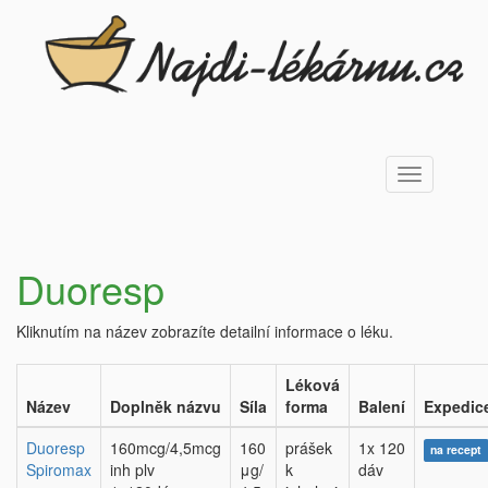
Toggle
navigation
Duoresp
Kliknutím na název zobrazíte detailní informace o léku.
Léková
Název
Doplněk názvu
Síla
forma
Balení
Expedic
Duoresp
160mcg/4,5mcg
160
prášek
1x 120
na recept
Spiromax
inh plv
μg/
k
dáv