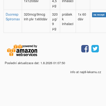
1x120dáv
4,5
inhalaci
μg
Duoresp
320mcg/9mcg
320
prášek
1x 60
na recept
Spiromax
inh plv 1x60dáv
μg/
k
dáv
9
inhalaci
μg
Poslední aktualizace dat: 1.8.2026 01:07:50
info at najdi-lekarnu.cz