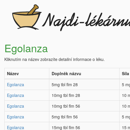
Egolanza
Kliknutím na název zobrazíte detailní informace o léku.
Název
Doplněk názvu
Síla
Egolanza
5mg tbl flm 28
5 m
Egolanza
10mg tbl flm 28
10 
Egolanza
10mg tbl flm 56
10 
Egolanza
5mg tbl flm 56
5 m
Egolanza
15mg tbl flm 56
15 