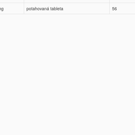
mg
potahovaná tableta
56