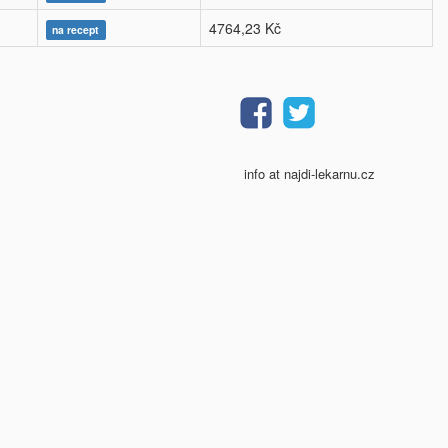
4764,23 Kč
na recept
info at najdi-lekarnu.cz