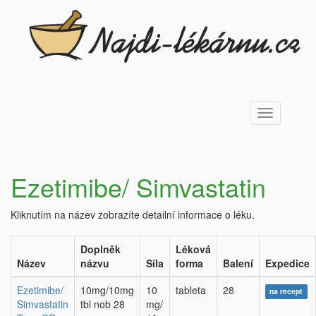
Toggle
navigation
Ezetimibe/ Simvastatin
Kliknutím na název zobrazíte detailní informace o léku.
Doplněk
Léková
Název
názvu
Síla
forma
Balení
Expedice
Ezetimibe/
10mg/10mg
10
tableta
28
na recept
Simvastatin
tbl nob 28
mg/