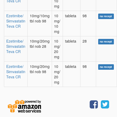
Teva CR
10
mg
Ezetimibe/
10mg/10mg
10
tableta
98
na recept
Simvastatin
tbl nob 98
mg/
Teva CR
10
mg
Ezetimibe/
10mg/20mg
10
tableta
28
na recept
Simvastatin
tbl nob 28
mg/
Teva CR
20
mg
Ezetimibe/
10mg/20mg
10
tableta
98
na recept
Simvastatin
tbl nob 98
mg/
Teva CR
20
mg