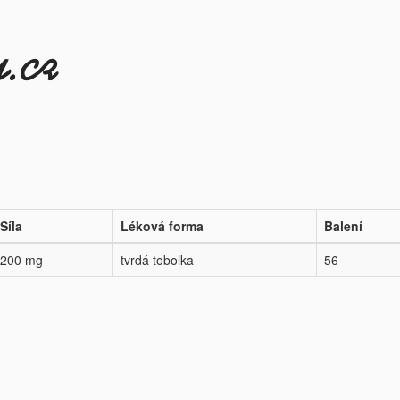
Síla
Léková forma
Balení
200 mg
tvrdá tobolka
56