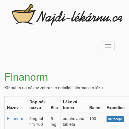
Toggle
navigation
Finanorm
Kliknutím na název zobrazíte detailní informace o léku.
Doplněk
Léková
Název
názvu
Síla
forma
Balení
Expedice
Finanorm
5mg tbl
5
potahovaná
100
na recept
flm 100
mg
tableta