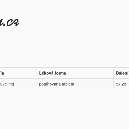
íla
Léková forma
Balení
,075 mg
potahovaná tableta
3x 28