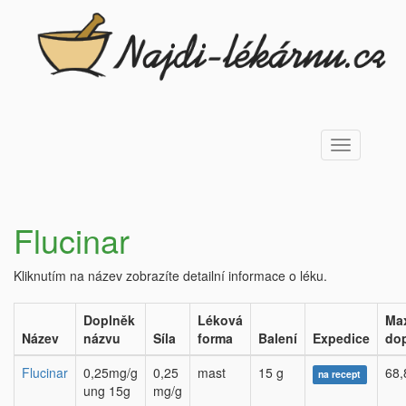
Toggle
navigation
Flucinar
Kliknutím na název zobrazíte detailní informace o léku.
Doplněk
Léková
Ma
Název
názvu
Síla
forma
Balení
Expedice
dop
Flucinar
0,25mg/g
0,25
mast
15 g
68,
na recept
ung 15g
mg/g