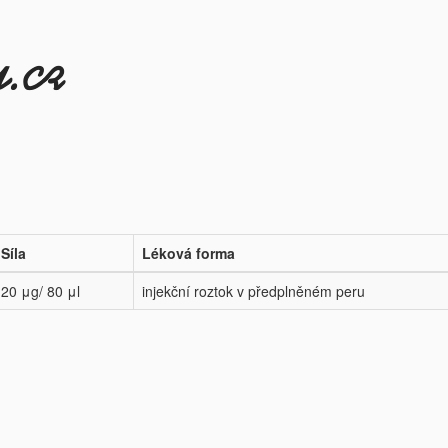
Síla
Léková forma
20 μg/ 80 μl
injekční roztok v předplněném peru