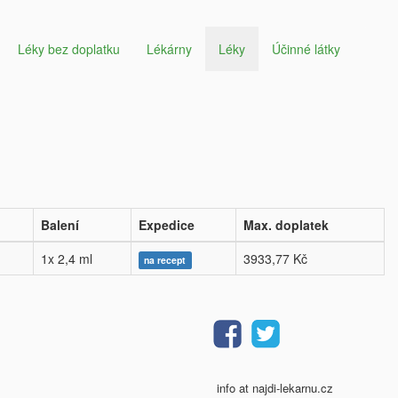
Léky bez doplatku
Lékárny
Léky
Účinné látky
Balení
Expedice
Max. doplatek
1x 2,4 ml
3933,77 Kč
na recept
info at najdi-lekarnu.cz