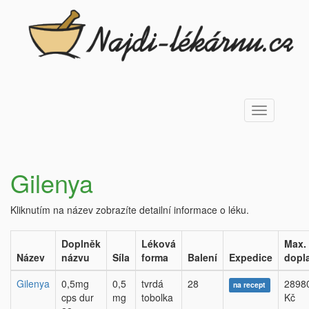
Toggle
navigation
Gilenya
Kliknutím na název zobrazíte detailní informace o léku.
Doplněk
Léková
Max.
Název
názvu
Síla
forma
Balení
Expedice
dopl
Gilenya
0,5mg
0,5
tvrdá
28
2898
na recept
cps dur
mg
tobolka
Kč