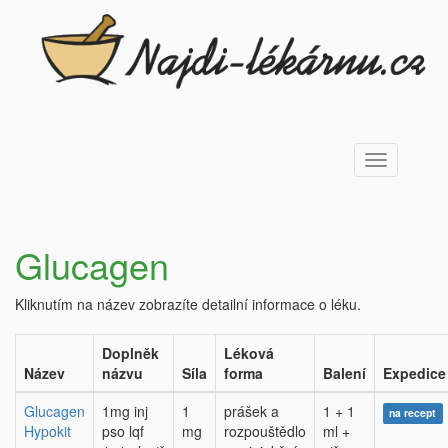
Toggle
navigation
Glucagen
Kliknutím na název zobrazíte detailní informace o léku.
Doplněk
Léková
Název
názvu
Síla
forma
Balení
Expedice
Glucagen
1mg inj
1
prášek a
1 + 1
na recept
Hypokit
pso lqf
mg
rozpouštědlo
ml +