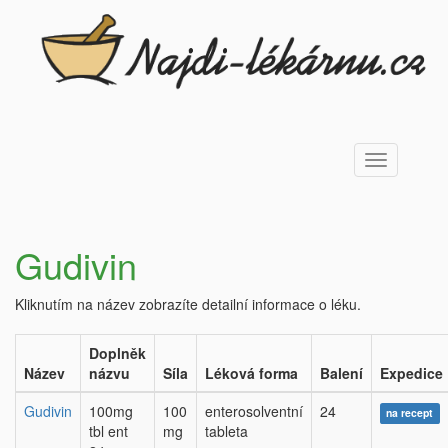
Toggle
navigation
Gudivin
Kliknutím na název zobrazíte detailní informace o léku.
Doplněk
Název
názvu
Síla
Léková forma
Balení
Expedice
Gudivin
100mg
100
enterosolventní
24
na recept
tbl ent
mg
tableta