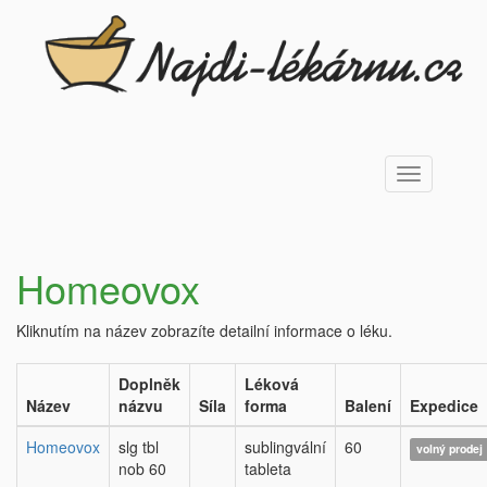
Toggle
navigation
Homeovox
Kliknutím na název zobrazíte detailní informace o léku.
Doplněk
Léková
Název
názvu
Síla
forma
Balení
Expedice
Homeovox
slg tbl
sublingvální
60
volný prodej
nob 60
tableta