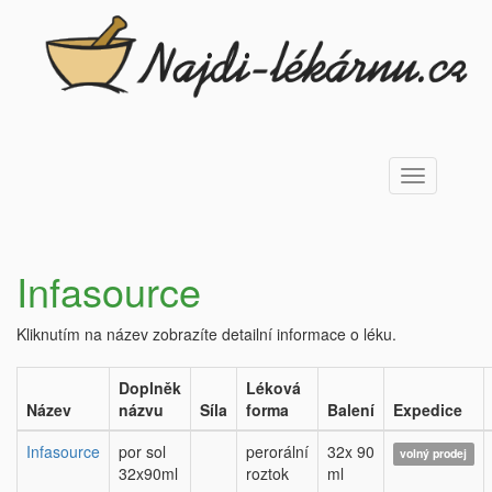
Toggle
navigation
Infasource
Kliknutím na název zobrazíte detailní informace o léku.
Doplněk
Léková
Název
názvu
Síla
forma
Balení
Expedice
Infasource
por sol
perorální
32x 90
volný prodej
32x90ml
roztok
ml