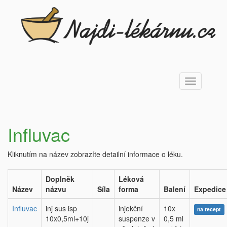
Toggle
navigation
Influvac
Kliknutím na název zobrazíte detailní informace o léku.
Doplněk
Léková
Název
názvu
Síla
forma
Balení
Expedice
Influvac
inj sus isp
injekční
10x
na recept
10x0,5ml+10j
suspenze v
0,5 ml