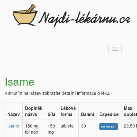
Toggle
navigation
Isame
Kliknutím na název zobrazíte detailní informace o léku.
Doplněk
Léková
Max.
Název
názvu
Síla
forma
Balení
Expedice
dopla
Isame
150mg
150
tableta
30
29,53 
na recept
tbl nob
mg