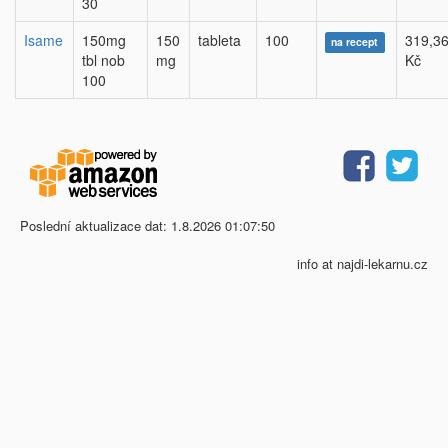
30
Isame
150mg
150
tableta
100
319,3
na recept
tbl nob
mg
Kč
100
Poslední aktualizace dat: 1.8.2026 01:07:50
info at najdi-lekarnu.cz